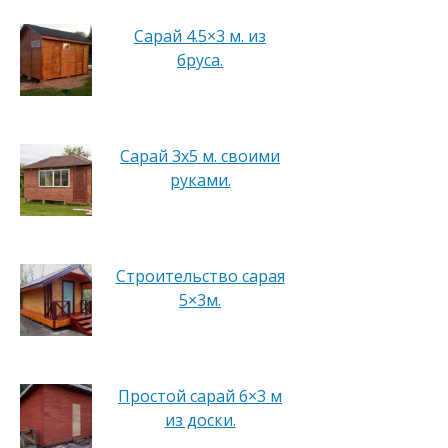
Сарай 4.5×3 м. из
бруса.
Сарай 3х5 м. своими
руками.
Строительство сарая
5×3м.
Простой сарай 6×3 м
из доски.